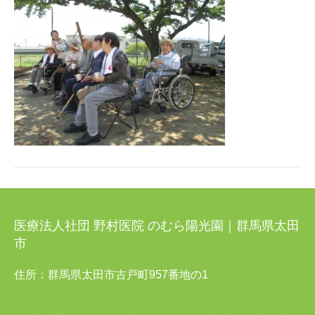
医療法人社団 野村医院 のむら陽光園｜群馬県太田
市
住所：群馬県太田市古戸町957番地の1