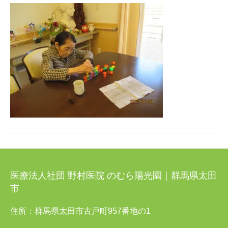
医療法人社団 野村医院 のむら陽光園｜群馬県太田
市
住所：群馬県太田市古戸町957番地の1