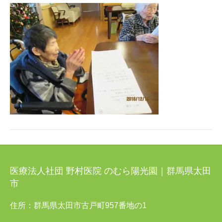
医療法人社団 野村医院 のむら陽光園｜群馬県太田
市
住所：群馬県太田市古戸町957番地の1