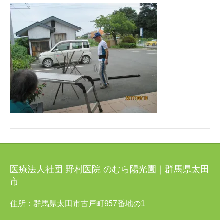
医療法人社団 野村医院 のむら陽光園｜群馬県太田
市
住所：群馬県太田市古戸町957番地の1