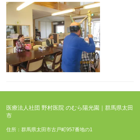
医療法人社団 野村医院 のむら陽光園｜群馬県太田
市
住所：群馬県太田市古戸町957番地の1