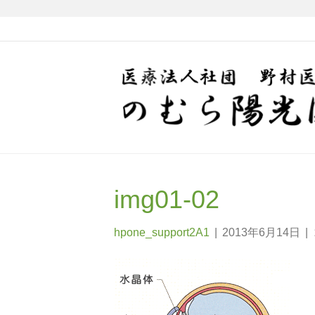
img01-02
hpone_support2A1
|
2013年6月14日
|