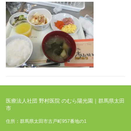
医療法人社団 野村医院 のむら陽光園｜群馬県太田
市
住所：群馬県太田市古戸町957番地の1